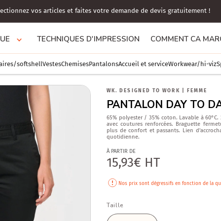
Choissisez parmis une large choix de références !
GUE
TECHNIQUES D'IMPRESSION
COMMENT CA MARC
aires/softshell
Vestes
Chemises
Pantalons
Accueil et service
Workwear/hi-viz
S
WK. DESIGNED TO WORK
|
FEMME
PANTALON DAY TO D
65% polyester / 35% coton. Lavable à 60°C. 2
avec coutures renforcées. Braguette fermet
plus de confort et passants. Lien d'accrochag
quotidienne.
Prix
À PARTIR DE
15,93€ HT
habituel
Nos prix sont dégressifs en fonction de la qu
Taille