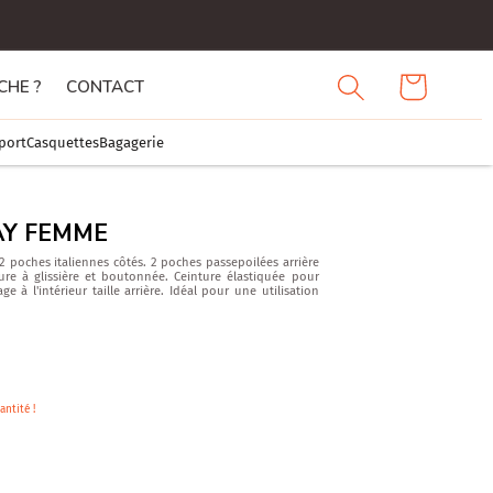
Connexion
Demande
HE ?
CONTACT
de devis
port
Casquettes
Bagagerie
AY FEMME
 poches italiennes côtés. 2 poches passepoilées arrière
ure à glissière et boutonnée. Ceinture élastiquée pour
e à l'intérieur taille arrière. Idéal pour une utilisation
antité !