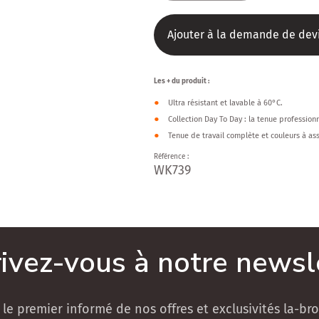
la
la
quantité
quantité
Ajouter à la demande de dev
de
de
Pantalon
Pantalo
Les + du produit :
Day
Day
Ultra résistant et lavable à 60°C.
Collection Day To Day : la tenue profession
To
To
Tenue de travail complète et couleurs à ass
Day
Day
Référence :
SKU:
WK739
femme
femme
rivez-vous à notre newsl
 le premier informé de nos offres et exclusivités la-brod