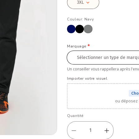
Couleur:
Navy
Marquage
Un conseiller vous rappellera après l'e
Importer votre visuel
Choi
ou déposez l
Quantité
Réduire
Augmen