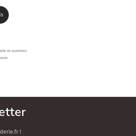
is
n
nelle du quotidien.
ocier.
etter
erie.fr !