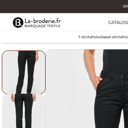
Ignorer et passer au contenu
CATALO
T-shirts
Polos
Sweat-shirts
Pol
Passer aux informations produits