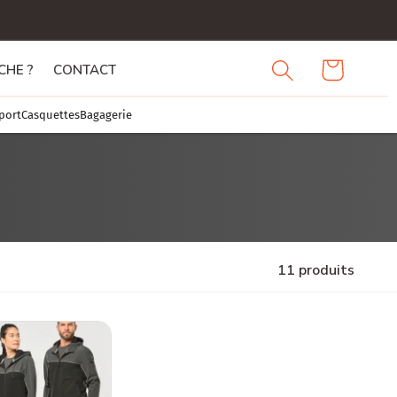
Connexion
Demande
HE ?
CONTACT
de devis
port
Casquettes
Bagagerie
11 produits