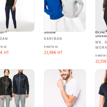
irt femme Heavy
Sweat shirt capuche
Veste s
ton™
unisexe
BIONIC
unisex
nisseur :
Fournisseur :
LDAN
KARIBAN
Fournis
WK. 
Prix
WOR
TIR DE
À PARTIR DE
ituel
2€ HT
habituel
23,98€ HT
Prix
À PARTIR 
habit
32,15€