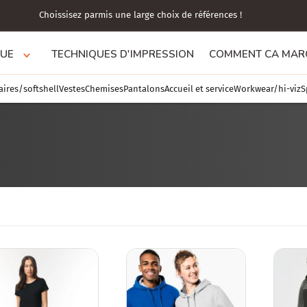
Choissisez parmis une large choix de références !
GUE
TECHNIQUES D'IMPRESSION
COMMENT CA MARC
aires/softshell
Vestes
Chemises
Pantalons
Accueil et service
Workwear/hi-viz
S