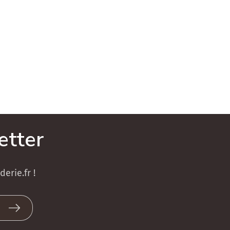
etter
erie.fr !