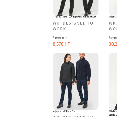
T-shirt écoresponsable
Vest
manches longues unisexe
mati
Fournisseur :
Four
WK. DESIGNED TO
WK
WORK
WO
Prix
Prix
À PARTIR DE
À PAR
habituel
8,57€ HT
hab
30,
Polaire écoresponsable col
Gile
zippé unisexe
mult
unis